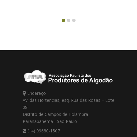
Endereço
Av. das Hortências, esq. Rua das Rosas – Lote
08
Distrito de Campos de Holambra
Paranapanema - São Paulo
(14) 99680-1507