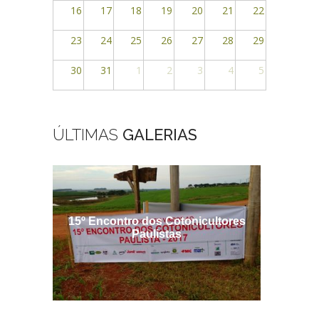
16
17
18
19
20
21
22
23
24
25
26
27
28
29
30
31
1
2
3
4
5
ÚLTIMAS
GALERIAS
15º Encontro dos Cotonicultores
Encontr
Paulistas