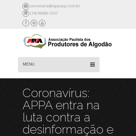
secretaria@appasp.com.br
(14) 99680-1507
MENU
Coronavírus:
APPA entra na
luta contra a
desinformação e