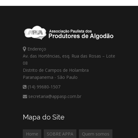
Endereço
Av. das Hortências, esq. Rua das Rosas – Lote
08
Distrito de Campos de Holambra
Paranapanema - São Paulo
(14) 99680-1507
secretaria@appasp.com.br
Mapa do Site
Home
SOBRE APPA
Quem somos