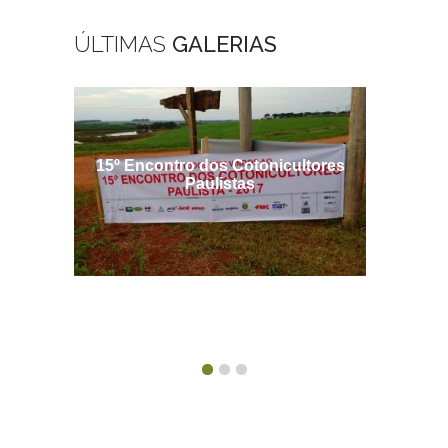
ÚLTIMAS
GALERIAS
15º Encontro dos Cotonicultores
Encontr
Paulistas