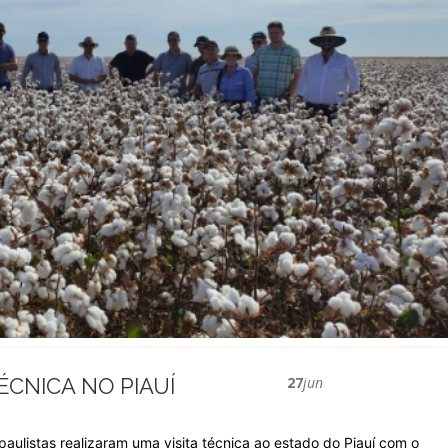
ÉCNICA NO PIAUÍ
27
jun
paulistas realizaram uma visita técnica ao estado do Piauí com o