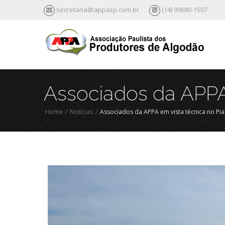
secretaria@appasp.com.br
(14) 99680-1507
Associados da APPA 
Home
/
Notícias
/
Associados da APPA em vista técnica no Pia