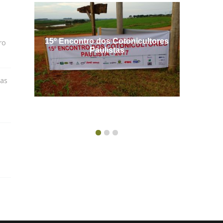
15º Encontro dos Cotonicultores
Encontro
ro
Paulistas
tas
n