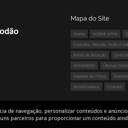
Mapa do Site
Home
SOBRE APPA
Conceito, Missão, Visão e Va
Áreas de Atuação
Diretor
APPANEWS
Últimas Notíc
Galerias de Fotos
Evento
Beneficiadora
Contato
ia de navegação, personalizar conteúdos e anúncios
ns parceiros para proporcionar um conteúdo ainda
|
Office Web