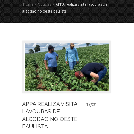
Home
/
Notícias
/
APPA realiza visita lavouras de
algodão no oeste paulista
APPA REALIZA VISITA
17
fev
LAVOURAS DE
ALGODÃO NO OESTE
PAULISTA