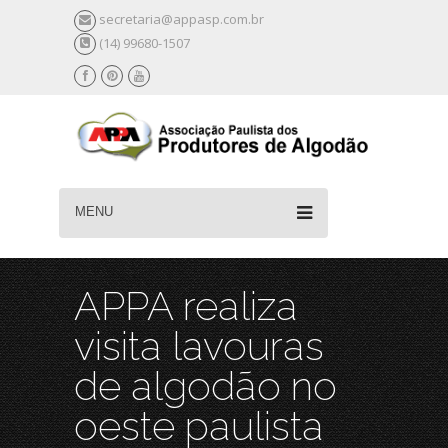
secretaria@appasp.com.br
(14) 99680-1507
MENU
APPA realiza
visita lavouras
de algodão no
oeste paulista