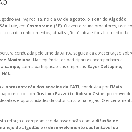
ÃO
lgodão (APPA) realiza, no dia
07 de agosto
, o
Tour do Algodão
São Luiz
, em
Cosmorama (SP)
. O evento reúne produtores, técnic
 de troca de conhecimentos, atualização técnica e fortalecimento da
bertura conduzida pelo time da APPA, seguida da apresentação sobr
rce Maximiano
. Na sequência, os participantes acompanham a
o a campo
, com a participação das empresas
Bayer Deltapine
,
e
FMC
.
m a
apresentação dos ensaios da CATI
, conduzida por
Flávio
e-papo técnico com
Gustavo Pazzeti
e
Robson Osipe
, promovendo
 desafios e oportunidades da cotonicultura na região. O encerrament
ista reforça o compromisso da associação com a
difusão de
manejo do algodão
e o
desenvolvimento sustentável da