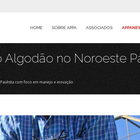
HOME
SOBRE APPA
ASSOCIADOS
APPANE
do Algodão no Noroeste P
 Paulista com foco em manejo e inovação