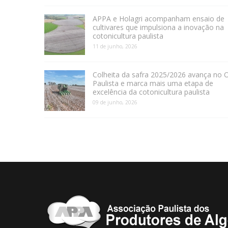
APPA e Holagri acompanham ensaio de
cultivares que impulsiona a inovação na
cotonicultura paulista
11 de junho, 2026
Colheita da safra 2025/2026 avança no 
Paulista e marca mais uma etapa de
excelência da cotonicultura paulista
09 de junho, 2026