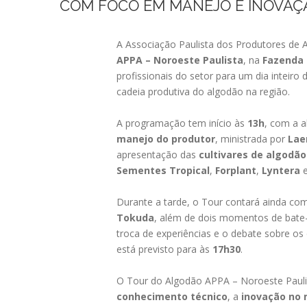
COM FOCO EM MANEJO E INOVAÇ
A Associação Paulista dos Produtores de A
APPA – Noroeste Paulista
, na
Fazenda 
profissionais do setor para um dia inteiro
cadeia produtiva do algodão na região.
A programação tem início às
13h
, com a a
manejo do produtor
, ministrada por
Lae
apresentação das
cultivares de algodã
Sementes Tropical
,
Forplant
,
Lyntera
Durante a tarde, o Tour contará ainda co
Tokuda
, além de dois momentos de bat
troca de experiências e o debate sobre os
está previsto para às
17h30
.
O Tour do Algodão APPA – Noroeste Paul
conhecimento técnico
, a
inovação no 