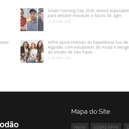
Smart Farming Day 2026 reunirá especialis
para debater inovação e futuro do agro
27 de maio, 2026
Oeste
APPA apoia imersão da Experiência Sou de
Algodão com estudantes de moda e desig
do estado de São Paulo
22 de maio, 2026
Mapa do Site
Home
SOBRE APPA