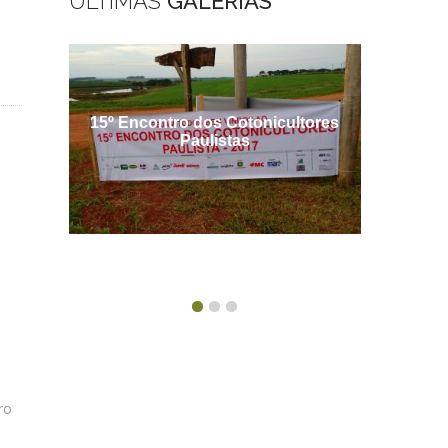
ÚLTIMAS
GALERIAS
15º Encontro dos Cotonicultores
Encontro
Paulistas
ro