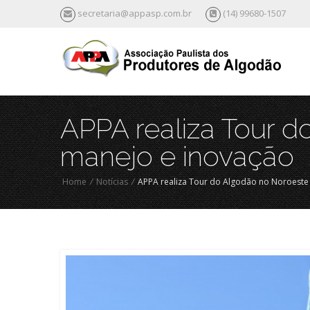
secretaria@appasp.com.br
(14) 99680-1507
APPA realiza Tour 
manejo e inovação
Home
/
Notícias
/
APPA realiza Tour do Algodão no Noroeste