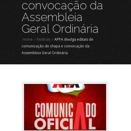
convocação da
Assembleia
Geral Ordinária
Home
/
Notícias
/
APPA divulga editais de
comunicação de chapa e convocação da
Assembleia Geral Ordinária