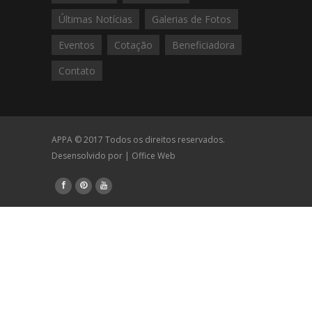
Últimas Notícias
Galerias de Fotos
Eventos
Cotação
Beneficiadora
Contato
APPA © 2017 Todos os direitos reservados.
Desensolvido por |
Office Web