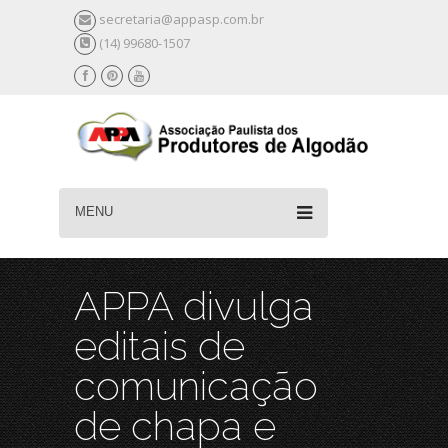
secretaria@appasp.com.br
(14) 99680-1507
MENU
APPA divulga
editais de
comunicação
de chapa e