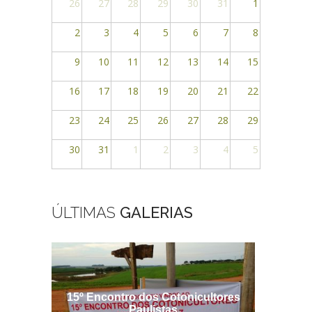
26
27
28
29
30
31
1
2
3
4
5
6
7
8
9
10
11
12
13
14
15
16
17
18
19
20
21
22
23
24
25
26
27
28
29
30
31
1
2
3
4
5
ÚLTIMAS
GALERIAS
15º Encontro dos Cotonicultores
Encontr
Paulistas