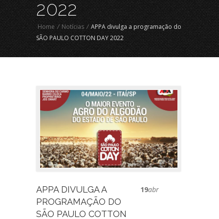
2022
Home
/
Notícias
/
APPA divulga a programação do
SÃO PAULO COTTON DAY 2022
APPA DIVULGA A
19
abr
PROGRAMAÇÃO DO
SÃO PAULO COTTON