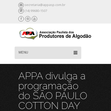
secretaria@appasp.com.br
(14) 99680-1507
MENU
APPA divulga a
programação
do SÃO PAULO
COTTON DAY