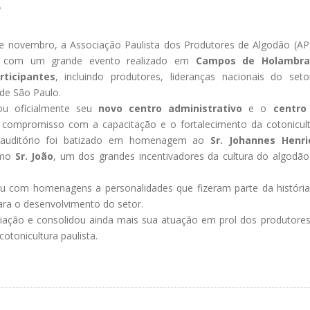
S
e novembro, a Associação Paulista dos Produtores de Algodão (A
com um grande evento realizado em
Campos de Holambr
rticipantes
, incluindo produtores, lideranças nacionais do set
de São Paulo.
ou oficialmente seu
novo centro administrativo
e o
centro
 compromisso com a capacitação e o fortalecimento da cotonicul
 auditório foi batizado em homenagem ao
Sr. Johannes Henri
omo
Sr. João
, um dos grandes incentivadores da cultura do algodã
u com homenagens a personalidades que fizeram parte da históri
ra o desenvolvimento do setor.
ciação e consolidou ainda mais sua atuação em prol dos produtore
otonicultura paulista.