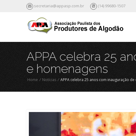
secretaria@appasp.com.br
(14) 99680-1507
APPA celebra 25 ano
e homenagens
Home
/
Notícias
/
APPA celebra 25 anos com inauguração de 