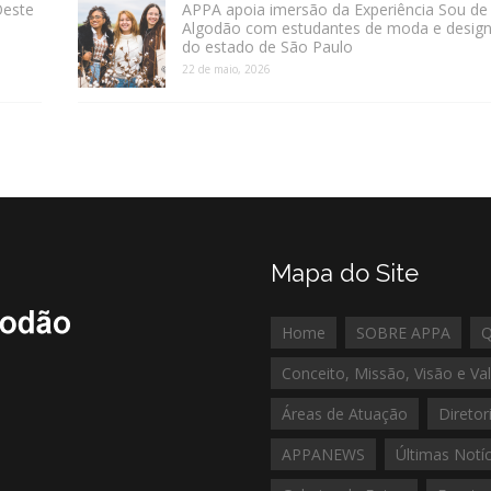
Oeste
APPA apoia imersão da Experiência Sou de
Algodão com estudantes de moda e desig
do estado de São Paulo
22 de maio, 2026
Mapa do Site
Home
SOBRE APPA
Conceito, Missão, Visão e Va
Áreas de Atuação
Diretor
APPANEWS
Últimas Notíc