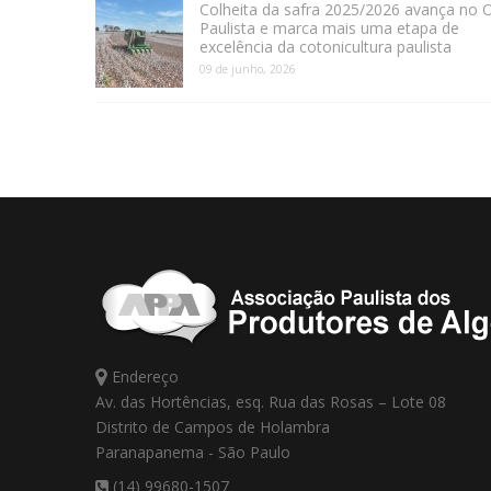
Colheita da safra 2025/2026 avança no 
Paulista e marca mais uma etapa de
excelência da cotonicultura paulista
09 de junho, 2026
Endereço
Av. das Hortências, esq. Rua das Rosas – Lote 08
Distrito de Campos de Holambra
Paranapanema - São Paulo
(14) 99680-1507