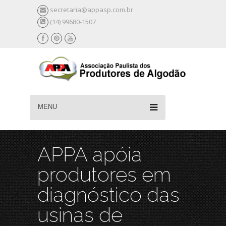
secretaria@appasp.com.br
(14) 99680-1507
MENU
APPA apóia
produtores em
diagnóstico das
usinas de